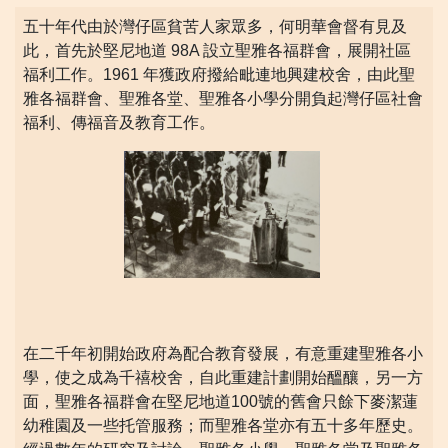
五十年代由於灣仔區貧苦人家眾多，何明華會督有見及
此，首先於堅尼地道 98A 設立聖雅各福群會，展開社區
福利工作。1961 年獲政府撥給毗連地興建校舍，由此聖
雅各福群會、聖雅各堂、聖雅各小學分開負起灣仔區社會
福利、傳福音及教育工作。
在二千年初開始政府為配合教育發展，有意重建聖雅各小
學，使之成為千禧校舍，自此重建計劃開始醞釀，另一方
面，聖雅各福群會在堅尼地道100號的舊會只餘下麥潔蓮
幼稚園及一些托管服務；而聖雅各堂亦有五十多年歷史。