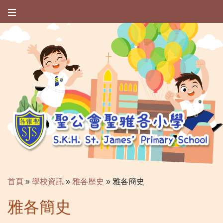
首頁
»
學校資訊
»
雅各歷史
»
雅各簡史
雅各簡史