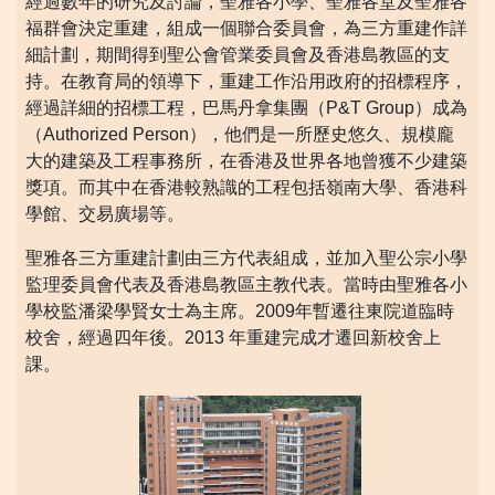
經過數年的研究及討論，聖雅各小學、聖雅各堂及聖雅各
福群會決定重建，組成一個聯合委員會，為三方重建作詳
細計劃，期間得到聖公會管業委員會及香港島教區的支
持。在教育局的領導下，重建工作沿用政府的招標程序，
經過詳細的招標工程，巴馬丹拿集團（P&T Group）成為
（Authorized Person），他們是一所歷史悠久、規模龐
大的建築及工程事務所，在香港及世界各地曾獲不少建築
獎項。而其中在香港較熟識的工程包括嶺南大學、香港科
學館、交易廣場等。
聖雅各三方重建計劃由三方代表組成，並加入聖公宗小學
監理委員會代表及香港島教區主教代表。當時由聖雅各小
學校監潘梁學賢女士為主席。2009年暫遷往東院道臨時
校舍，經過四年後。2013 年重建完成才遷回新校舍上
課。