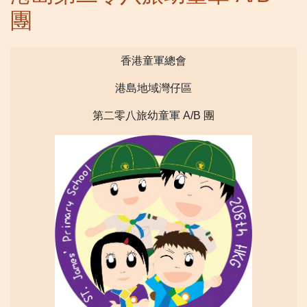
團
香港童軍總會
港島地域灣仔區
第二零八旅幼童軍 A/B 團