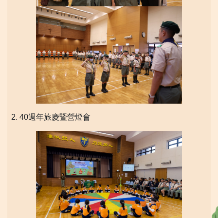
2. 40週年旅慶暨營燈會