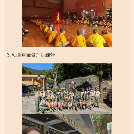
3. 幼童軍金紫荊訓練營