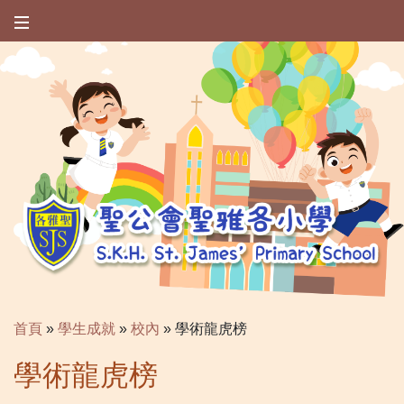
首頁
»
學生成就
»
校內
»
學術龍虎榜
學術龍虎榜